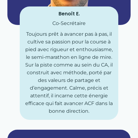
HISTOIRE ET VALEURS
Benoît E.
L'ÉQUIPE
Co-Secrétaire
Toujours prêt à avancer pas à pas, il
NOS PARTENAIRES
cultive sa passion pour la course à
pied avec rigueur et enthousiasme,
le semi-marathon en ligne de mire.
COURSE À PIED
Sur la piste comme au sein du CA, il
construit avec méthode, porté par
TRIATHLON
des valeurs de partage et
d’engagement. Calme, précis et
TRIATHLON SUPER SPRINT PARIS 19
attentif, il incarne cette énergie
efficace qui fait avancer ACF dans la
NOS ACTUS
bonne direction.
LES RÉCITS DE COURSE