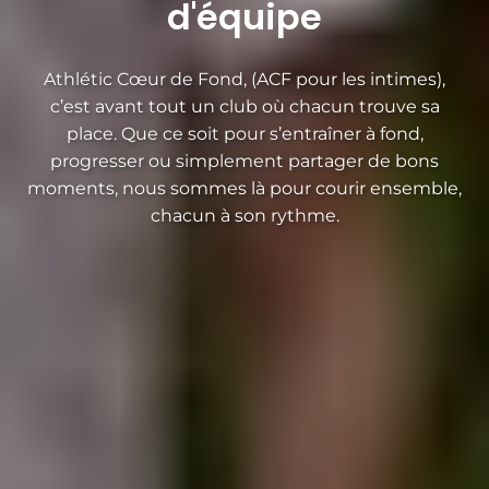
d'équipe
HISTOIRE ET VALEURS
L'ÉQUIPE
Athlétic Cœur de Fond, (ACF pour les intimes),
c’est avant tout un club où chacun trouve sa
place. Que ce soit pour s’entraîner à fond,
NOS PARTENAIRES
progresser ou simplement partager de bons
moments, nous sommes là pour courir ensemble,
COURSE À PIED
chacun à son rythme.
TRIATHLON
TRIATHLON SUPER SPRINT PARIS 19
NOS ACTUS
LES RÉCITS DE COURSE