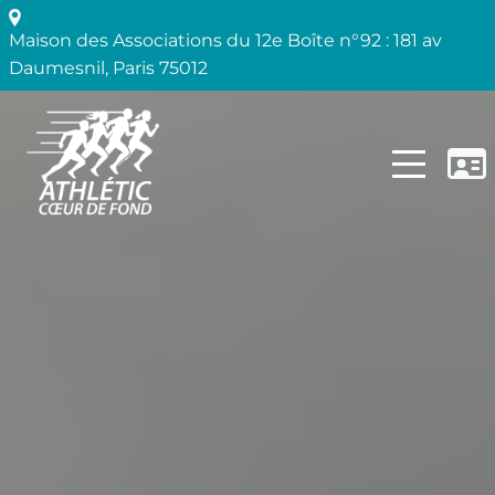
Maison des Associations du 12e Boîte n°92 : 181 av
Daumesnil
,
Paris
75012