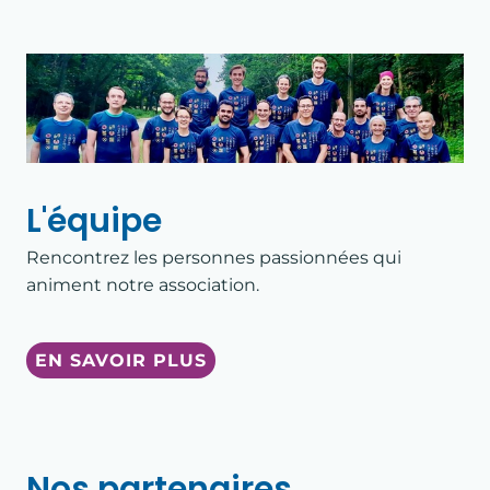
ACCUEIL
À PROPOS
HISTOIRE ET VALEURS
L'équipe
Rencontrez les personnes passionnées qui
L'ÉQUIPE
animent notre association.
NOS PARTENAIRES
EN SAVOIR PLUS
COURSE À PIED
TRIATHLON
Nos partenaires