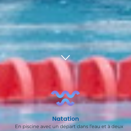
ACCUEIL
À PROPOS
HISTOIRE ET VALEURS
L'ÉQUIPE
NOS PARTENAIRES
COURSE À PIED
TRIATHLON
Natation
NOS ACTUS
En piscine avec un départ dans l’eau et à deux