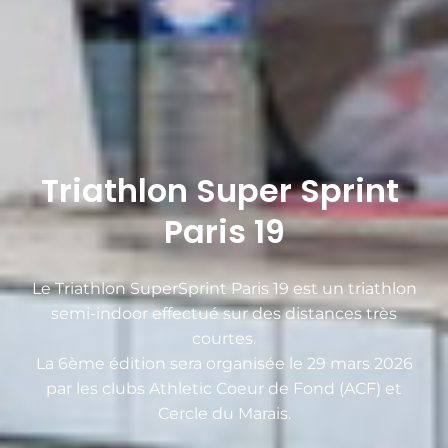
Triathlon Super Sprint
Paris 19
Le Triathlon SuperSprint Paris 19 est un triathlon
semi-indoor effectué sur des distances très
courtes.
La 6ème édition sera organisée le 29 mars 2026
par les clubs Athletic Coeur de Fond (ACF) et
Cercle du Marais.