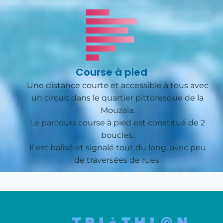
Course à pied
Une distance courte et accessible à tous avec
un circuit dans le quartier pittoresque de la
Mouzaïa.
Le parcours course à pied est constitué de 2
boucles.
Il est balisé et signalé tout du long, avec peu
de traversées de rues.