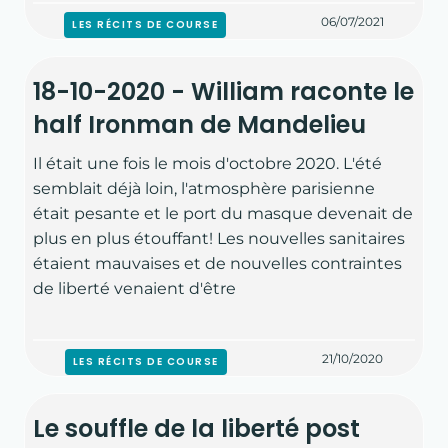
06/07/2021
LES RÉCITS DE COURSE
18-10-2020 - William raconte le
ACCUEIL
half Ironman de Mandelieu
À PROPOS
Il était une fois le mois d'octobre 2020. L'été
semblait déjà loin, l'atmosphère parisienne
était pesante et le port du masque devenait de
HISTOIRE ET VALEURS
plus en plus étouffant! Les nouvelles sanitaires
étaient mauvaises et de nouvelles contraintes
L'ÉQUIPE
de liberté venaient d'être
NOS PARTENAIRES
21/10/2020
LES RÉCITS DE COURSE
COURSE À PIED
Le souffle de la liberté post