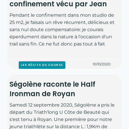
TRIATHLON
confinement vécu par Jean
Pendant le confinement dans mon studio de
TRIATHLON SUPER SPRINT PARIS 19
25 m2, je faisais un rêve récurrent, délicieux et
sans nul doute compensatoire: je courais
NOS ACTUS
éperdument dans la nature à l'occasion d'un
trail sans fin. Ce ne fut donc pas tout à fait
LES RÉCITS DE COURSE
10/10/2020
LES RÉCITS DE COURSE
ÉVÉNEMENTS
Ségolène raconte le Half
LES RÉSULTATS
Ironman de Royan
Samedi 12 septembre 2020, Ségolène a pris le
CONSEILS SPORTIFS
départ du Triath'long U Côte de Beauté qui
s'est tenu à Royan. Une première pour notre
jeune triathlète sur la distance L : 1,9Km de