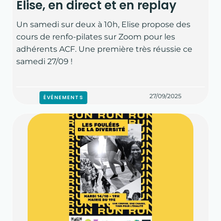
Elise, en direct et en replay
COURSE À PIED
Un samedi sur deux à 10h, Elise propose des
TRIATHLON
cours de renfo-pilates sur Zoom pour les
adhérents ACF. Une première très réussie ce
TRIATHLON SUPER SPRINT PARIS 19
samedi 27/09 !
NOS ACTUS
27/09/2025
ÉVÉNEMENTS
LES RÉCITS DE COURSE
ÉVÉNEMENTS
LES RÉSULTATS
CONSEILS SPORTIFS